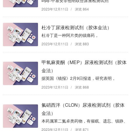
吗啡-甲基安非他明联合尿液检测试剂
（胶体金法）
2023年12月11日
/
浏览 864
杜冷丁尿液检测试剂（胶体金法）
杜冷丁是一种阿片类的镇痛药，
它本身能够激动阿片受体，
2023年12月11日
/
浏览 883
具有非常强的镇痛作用，
它的镇痛作用类似于吗啡，
甲氧麻黄酮（MEP）尿液检测试剂（胶体
但是效率大约是吗啡的1/8-1/10，
金法）
和吗啡在同等剂量下可以产生同样的镇痛、
据英国《镜报》2月9日报道，研究表明，
镇静和呼吸抑制的作用。杜冷...
新型兴奋剂甲氧麻黄酮(mephedrone)
2023年12月11日
/
浏览 868
可导致吸食者发生一系列突发症状，
包括体重骤降、情绪突变等，
氟硝西泮（CLON）尿液检测试剂（胶体
吸食者身上甚至会散发出类似猫尿的奇怪气味。
金法）
据悉，甲氧麻黄酮...
本药属苯二氮卓类药物，有催眠、遗忘、镇静、
抗焦虑、肌肉松弛和抗惊厥作用，
2023年12月11日
/
浏览 871