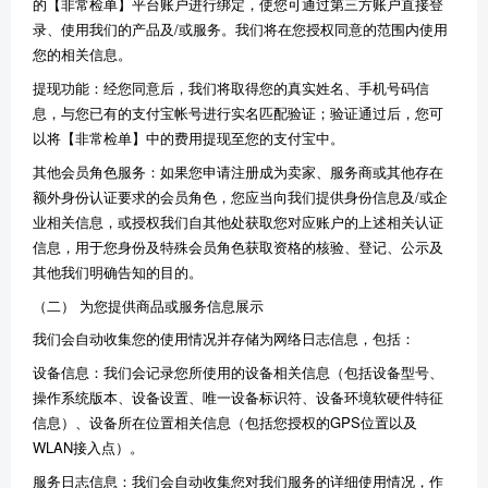
的【非常检单】平台账户进行绑定，使您可通过第三方账户直接登
录、使用我们的产品及/或服务。我们将在您授权同意的范围内使用
您的相关信息。
提现功能：经您同意后，我们将取得您的真实姓名、手机号码信
息，与您已有的支付宝帐号进行实名匹配验证；验证通过后，您可
以将【非常检单】中的费用提现至您的支付宝中。
其他会员角色服务：如果您申请注册成为卖家、服务商或其他存在
额外身份认证要求的会员角色，您应当向我们提供身份信息及/或企
业相关信息，或授权我们自其他处获取您对应账户的上述相关认证
信息，用于您身份及特殊会员角色获取资格的核验、登记、公示及
其他我们明确告知的目的。
（二） 为您提供商品或服务信息展示
我们会自动收集您的使用情况并存储为网络日志信息，包括：
设备信息：
我们会记录您所使用的设备相关信息（包括
设备型号
、
操作系统版本
、
设备设置
、
唯一设备标识符
、
设备环境软硬件特征
信息）、设备所在位置相关信息（包括您授权的
GPS位置
以及
WLAN接入点
）。
服务日志信息：
我们会自动收集您对我们服务的详细使用情况，作