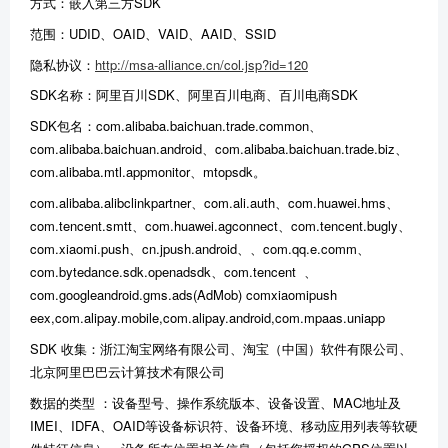
方式：嵌入第三方SDK
范围：UDID、OAID、VAID、AAID、SSID
隐私协议：
http://msa-alliance.cn/col.jsp?id=120
SDK名称：阿里百川SDK、阿里百川电商、百川电商SDK
SDK包名：com.alibaba.baichuan.trade.common、
com.alibaba.baichuan.android、com.alibaba.baichuan.trade.biz、
com.alibaba.mtl.appmonitor、mtopsdk。
com.alibaba.alibclinkpartner、com.ali.auth、com.huawei.hms、
com.tencent.smtt、com.huawei.agconnect、com.tencent.bugly、
com.xiaomi.push、cn.jpush.android、、com.qq.e.comm、
com.bytedance.sdk.openadsdk、com.tencent 、
com.googleandroid.gms.ads(AdMob) comxiaomipush
eex,com.alipay.mobile,com.alipay.android,com.mpaas.uniapp
SDK 收集：浙江淘宝网络有限公司、淘宝（中国）软件有限公司、
北京阿里巴巴云计算技术有限公司
数据的类型 ：设备型号、操作系统版本、设备设置、MAC地址及
IMEI、IDFA、OAID等设备标识符、设备环境、移动应用列表等软硬