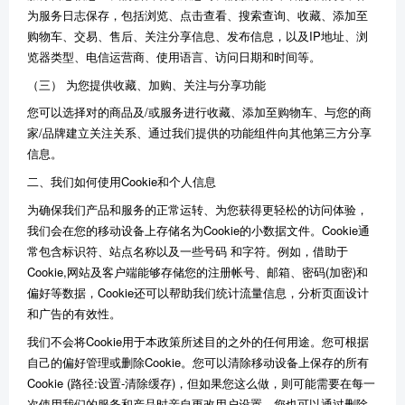
为服务日志保存，包括
浏览
、
点击查看
、
搜索查询
、
收藏
、
添加至
购物车
、
交易
、
售后
、
关注分享信息
、
发布信息
，以及
IP地址
、
浏
览器类型
、
电信运营商
、
使用语言
、
访问日期和时间
等
。
（三） 为您提供收藏、加购、关注与分享功能
您可以选择对的商品及/或服务进行
收藏
、
添加至购物车
、与您的商
家/品牌建立
关注
关系、通过我们提供的功能组件向其他第三方分享
信息。
二、我们如何使用Cookie
和个人信息
为确保我们产品和服务的正常运转、为您获得更轻松的访问体验，
我们会在您的移动设备上存储名为Cookie的小数据文件。Cookie通
常包含标识符、站点名称以及一些号码 和字符。例如，借助于
Cookie,网站及客户端能够存储您的注册帐号、邮箱、密码(加密)和
偏好等数据，Cookie还可以帮助我们统计流量信息，分析页面设计
和广告的有效性。
我们不会将Cookie用于本政策所述目的之外的任何用途。您可根据
自己的偏好管理或删除Cookie。您可以清除移动设备上保存的所有
Cookie (路径:设置-清除缓存)，但如果您这么做，则可能需要在每一
次使用我们的服务和产品时亲自更改用户设置。您也可以通过删除